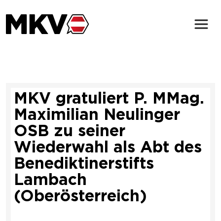
Zum Inhalt der Seite springen
Der MKV
Verbindungen
MKV gratuliert P. MMag.
Magazin
Maximilian Neulinger
Service & Kontakt
OSB zu seiner
Wiederwahl als Abt des
Benediktinerstifts
Lambach
(öffnet in neuem Tab)
(Oberösterreich)