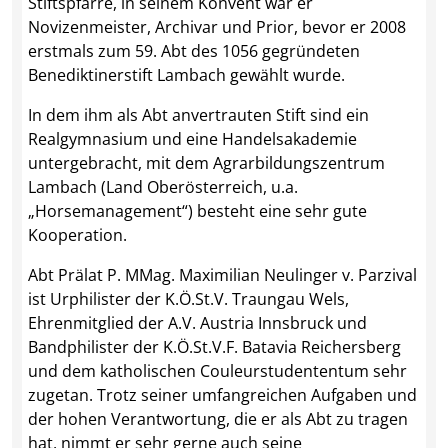
Stiftspfarre, in seinem Konvent war er
Novizenmeister, Archivar und Prior, bevor er 2008
erstmals zum 59. Abt des 1056 gegründeten
Benediktinerstift Lambach gewählt wurde.
In dem ihm als Abt anvertrauten Stift sind ein
Realgymnasium und eine Handelsakademie
untergebracht, mit dem Agrarbildungszentrum
Lambach (Land Oberösterreich, u.a.
„Horsemanagement“) besteht eine sehr gute
Kooperation.
Abt Prälat P. MMag. Maximilian Neulinger v. Parzival
ist Urphilister der K.Ö.St.V. Traungau Wels,
Ehrenmitglied der A.V. Austria Innsbruck und
Bandphilister der K.Ö.St.V.F. Batavia Reichersberg
und dem katholischen Couleurstudententum sehr
zugetan. Trotz seiner umfangreichen Aufgaben und
der hohen Verantwortung, die er als Abt zu tragen
hat, nimmt er sehr gerne auch seine