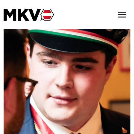
Zum Inhalt der Seite springen
Der MKV
Verbindungen
Magazin
Service & Kontakt
(öffnet in neuem Tab)