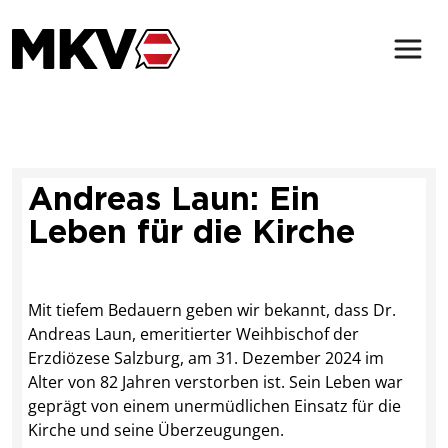
Zum Inhalt der Seite springen
Der MKV
Verbindungen
Andreas Laun: Ein
Magazin
Leben für die Kirche
Service & Kontakt
Mit tiefem Bedauern geben wir bekannt, dass Dr.
Andreas Laun, emeritierter Weihbischof der
Erzdiözese Salzburg, am 31. Dezember 2024 im
(öffnet in neuem Tab)
Alter von 82 Jahren verstorben ist. Sein Leben war
geprägt von einem unermüdlichen Einsatz für die
Kirche und seine Überzeugungen.