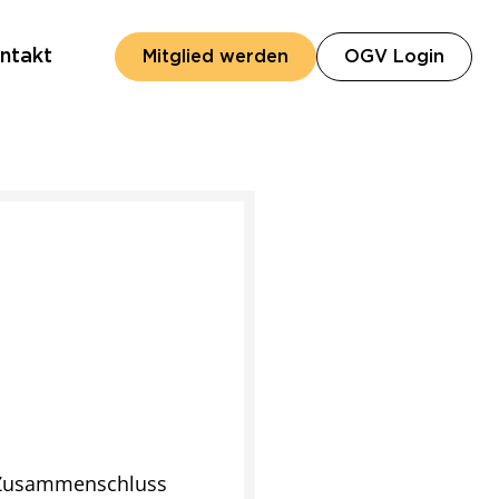
ntakt
(öffn
Mitglied werden
OGV Login
n Zusammenschluss