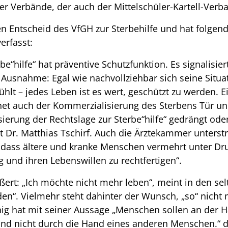
er Verbände, der auch der Mittelschüler-Kartell-Verb
n Entscheid des VfGH zur Sterbehilfe und hat folgen
erfasst:
be“hilfe“ hat präventive Schutzfunktion. Es signalisie
snahme: Egal wie nachvollziehbar sich seine Situati
fühlt – jedes Leben ist es wert, geschützt zu werden. E
ffnet auch der Kommerzialisierung des Sterbens Tür 
isierung der Rechtslage zur Sterbe“hilfe“ gedrängt ode
 Dr. Matthias Tschirf. Auch die Ärztekammer unterstre
dass ältere und kranke Menschen vermehrt unter Dru
 und ihren Lebenswillen zu rechtfertigen“.
rt: „Ich möchte nicht mehr leben“, meint in den selt
en“. Vielmehr steht dahinter der Wunsch, „so“ nicht
nig hat mit seiner Aussage „Menschen sollen an der 
nd nicht durch die Hand eines anderen Menschen.“ d