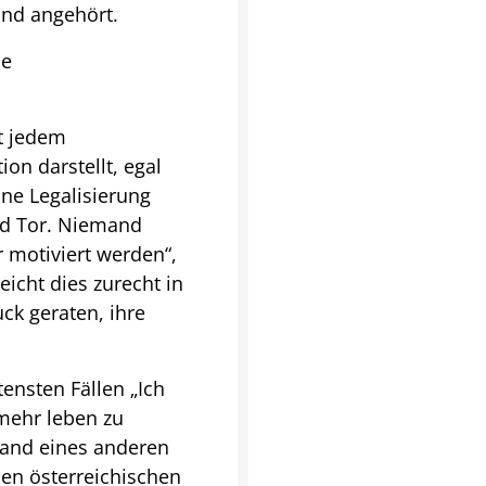
and angehört.
de
rt jedem
on darstellt, egal
ine Legalisierung
und Tor. Niemand
r motiviert werden“,
icht dies zurecht in
ck geraten, ihre
ensten Fällen „Ich
 mehr leben zu
Hand eines anderen
en österreichischen