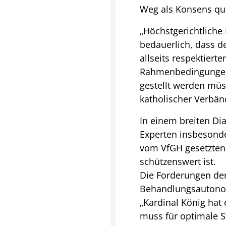
Weg als Konsens que
„Höchstgerichtliche 
bedauerlich, dass d
allseits respektiert
Rahmenbedingungen 
gestellt werden müss
katholischer Verbänd
In einem breiten Dia
Experten insbesonde
vom VfGH gesetzten 
schützenswert ist.
Die Forderungen der 
Behandlungsautonomi
„Kardinal König hat 
muss für optimale St