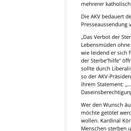
mehrerer katholisch
Die AKV bedauert de
Presseaussendung v
„Das Verbot der Ster
Lebensmüden ohne Au
wie leidend er sich 
der Sterbe“hilfe“ ö
sollte durch Liberal
so der AKV-Präsident
ihrem Statement: „…
Daseinsberechtigung
Wer den Wunsch äuße
möchte getötet werd
wollen. Kardinal Kö
Menschen sterben u