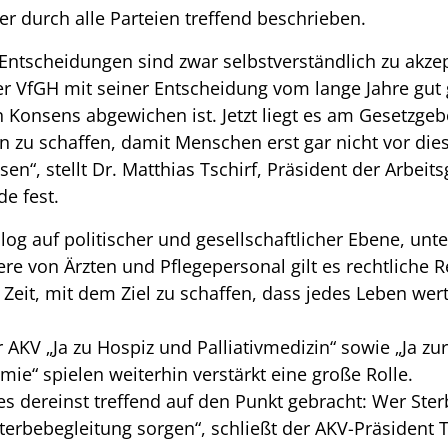
r durch alle Parteien treffend beschrieben.
Entscheidungen sind zwar selbstverständlich zu akzep
er VfGH mit seiner Entscheidung vom lange Jahre gut
en Konsens abgewichen ist. Jetzt liegt es am Gesetzgeb
zu schaffen, damit Menschen erst gar nicht vor die
en“, stellt Dr. Matthias Tschirf, Präsident der Arbei
e fest.
log auf politischer und gesellschaftlicher Ebene, unt
re von Ärzten und Pflegepersonal gilt es rechtliche R
Zeit, mit dem Ziel zu schaffen, dass jedes Leben wer
AKV „Ja zu Hospiz und Palliativmedizin“ sowie „Ja zur
e“ spielen weiterhin verstärkt eine große Rolle.
es dereinst treffend auf den Punkt gebracht: Wer Sterbe
erbebegleitung sorgen“, schließt der AKV-Präsident T