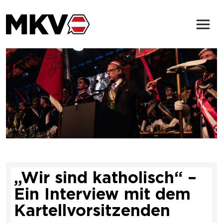
Zum Inhalt der Seite springen
Der MKV
Verbindungen
Magazin
Service & Kontakt
„Wir sind katholisch“ –
(öffnet in neuem Tab)
Ein Interview mit dem
Kartellvorsitzenden