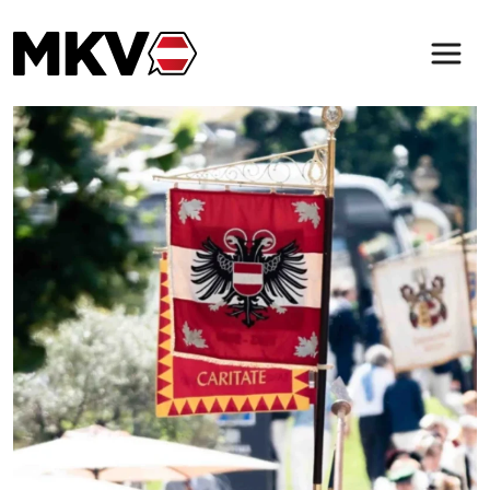
Zum Inhalt der Seite springen
Der MKV
Verbindungen
Magazin
Service & Kontakt
(öffnet in neuem Tab)