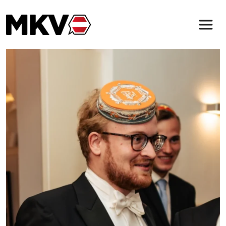
Zum Inhalt der Seite springen
Der MKV
Verbindungen
Magazin
Service & Kontakt
(öffnet in neuem Tab)