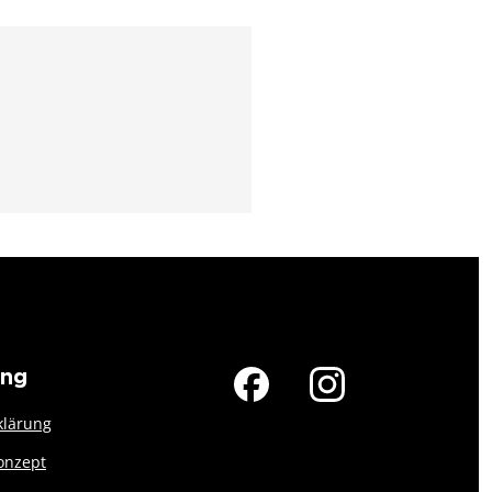
ung
klärung
onzept