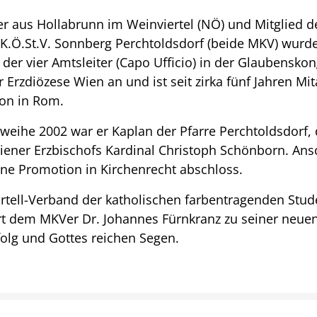
er aus Hollabrunn im Weinviertel (NÖ) und Mitglied de
K.Ö.St.V. Sonnberg Perchtoldsdorf (beide MKV) wurd
der vier Amtsleiter (Capo Ufficio) in der Glaubensko
 Erzdiözese Wien an und ist seit zirka fünf Jahren Mit
on in Rom.
rweihe 2002 war er Kaplan der Pfarre Perchtoldsdorf,
iener Erzbischofs Kardinal Christoph Schönborn. Ans
ne Promotion in Kirchenrecht abschloss.
artell-Verband der katholischen farbentragenden Stu
ert dem MKVer Dr. Johannes Fürnkranz zu seiner neu
folg und Gottes reichen Segen.