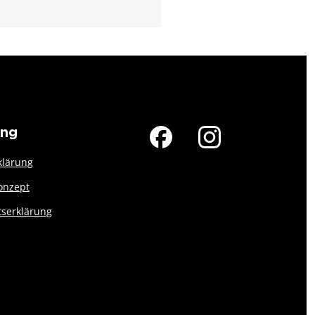
ung
klärung
onzept
tserklärung