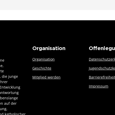
Organisation
Offenleg
Organisation
Datenschutzer
ine
he,
Geschichte
Jugendschutzk
rte
 die junge
Mitglied werden
Barrierefreihei
ihrer
Impressum
Entwicklung
rantwortung
ebenslange
n auf der
dung,
d katholischer