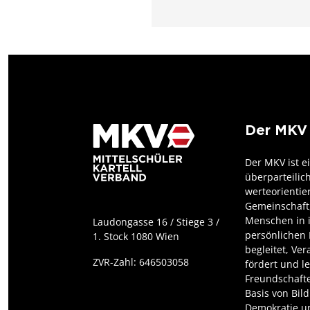
Der MKV
Der MKV ist e
überparteilic
werteorientie
Gemeinschaft,
Menschen in 
Laudongasse 16 / Stiege 3 /
persönlichen 
1. Stock 1080 Wien
begleitet, Ve
ZVR-Zahl: 646503058
fördert und l
Freundschafte
Basis von Bil
Demokratie un