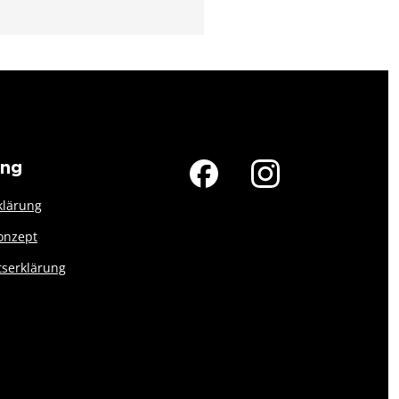
ung
klärung
onzept
tserklärung