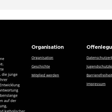
Organisation
Offenleg
Organisation
Datenschutzer
ine
he,
Geschichte
Jugendschutzk
rte
 die junge
Mitglied werden
Barrierefreihei
ihrer
Impressum
Entwicklung
rantwortung
ebenslange
n auf der
dung,
d katholischer