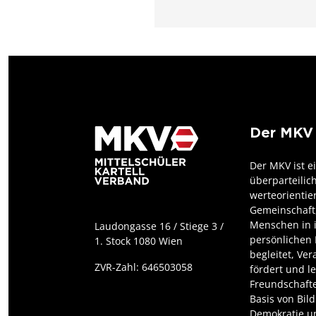
Der MKV
Der MKV ist e
überparteilic
werteorientie
Gemeinschaft,
Menschen in 
Laudongasse 16 / Stiege 3 /
persönlichen 
1. Stock 1080 Wien
begleitet, Ve
ZVR-Zahl: 646503058
fördert und l
Freundschafte
Basis von Bil
Demokratie un