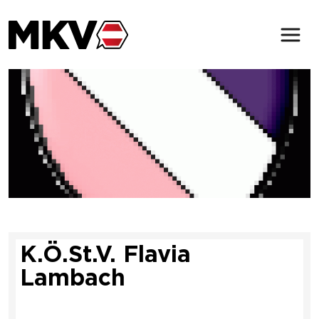
Zum Inhalt der Seite springen
Der MKV
Verbindungen
Magazin
Service & Kontakt
K.Ö.St.V. Flavia
(öffnet in neuem Tab)
Lambach