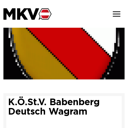
Zum Inhalt der Seite springen
Der MKV
Verbindungen
Magazin
Service & Kontakt
K.Ö.St.V. Babenberg
(öffnet in neuem Tab)
Deutsch Wagram