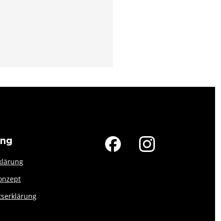
ung
klärung
onzept
tserklärung