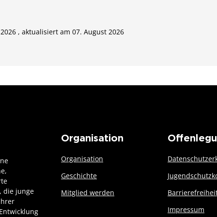
 2026 , aktualisiert am 07. August 2026
Organisation
Offenleg
Organisation
Datenschutzer
ine
he,
Geschichte
Jugendschutzk
rte
 die junge
Mitglied werden
Barrierefreihei
ihrer
Impressum
Entwicklung