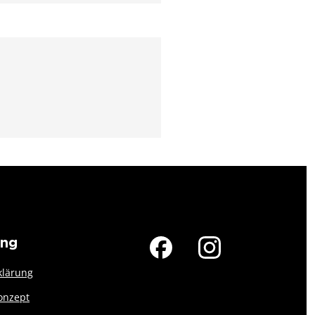
ung
klärung
onzept