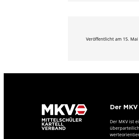
Veröffentlicht am 15. Mai
Der MKV
Der MKV ist e
überparteilic
werteorientie