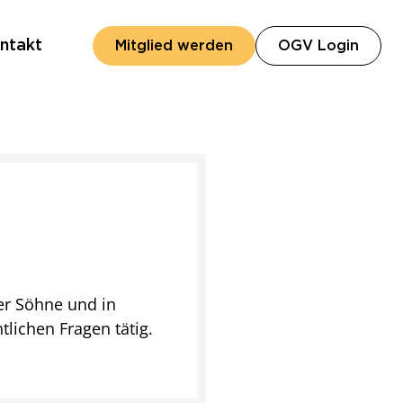
ntakt
(öffn
Mitglied werden
OGV Login
ier Söhne und in
tlichen Fragen tätig.